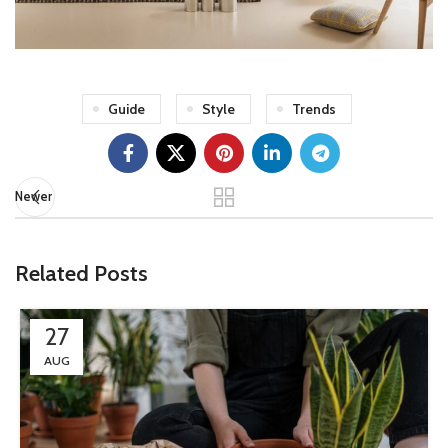
Guide
Style
Trends
Newer
Related Posts
27
AUG