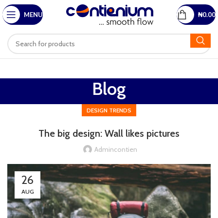
MENU
₦
0.00
Blog
DESIGN TRENDS
The big design: Wall likes pictures
Admincontien
26
AUG