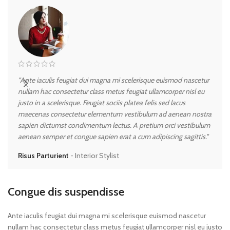
"Ante iaculis feugiat dui magna mi scelerisque euismod nascetur
"Ant
nullam hac consectetur class metus feugiat ullamcorper nisl eu
null
justo in a scelerisque. Feugiat sociis platea felis sed lacus
just
maecenas consectetur elementum vestibulum ad aenean nostra
mae
sapien dictumst condimentum lectus. A pretium orci vestibulum
sapi
aenean semper et congue sapien erat a cum adipiscing sagittis."
aene
Risus Parturient
Interior Stylist
Met
Congue dis suspendisse
Ante iaculis feugiat dui magna mi scelerisque euismod nascetur
nullam hac consectetur class metus feugiat ullamcorper nisl eu justo