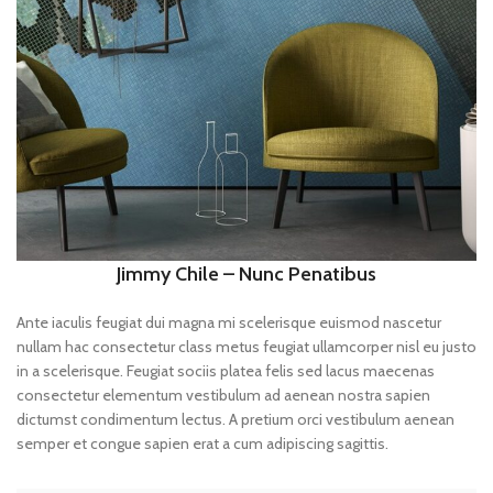
Jimmy Chile – Nunc Penatibus
Ante iaculis feugiat dui magna mi scelerisque euismod nascetur
nullam hac consectetur class metus feugiat ullamcorper nisl eu justo
in a scelerisque. Feugiat sociis platea felis sed lacus maecenas
consectetur elementum vestibulum ad aenean nostra sapien
dictumst condimentum lectus. A pretium orci vestibulum aenean
semper et congue sapien erat a cum adipiscing sagittis.